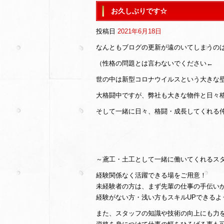
お久しぶりです☆
投稿日
2021年6月18日
なんともブログの更新が遠のいてしまうの
（性格の問題とは言わないでください←
世の中は新型コロナウイルスという大きな
大格闘中ですが、弊社も大きな物件と日々格闘
そして一緒に日々、格闘・成長してくれる
～鳶工・土工として一緒に働いてくれるス
経験関係なく活躍できる場をご用意！
未経験者の方は、まず先輩の仕事の手伝い
経験がない方・浅い方もスキルUPできるよ
また、スタッフの知識や技術の向上にも力