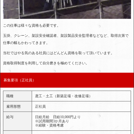
この仕事は様々な資格も必要です。
玉掛、クレーン、架設安全確認者、架設製品安全監理者などなど、取得次第で
仕事の幅もかわってきます。
当社ではやる気のある社員にはどんどん資格を取って頂いています。
資格取得制度を利用して自分磨きを極めてください。
募集要項（正社員）
職種
鳶工・土工（新築足場・改修足場）
雇用形態
正社員
給与
日給月給 日給10,000円より
※試用期間3か月あり
※経験・資格考慮