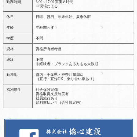
勤務時間
8:00～17:00 実働８時間
※現場による
休日
日曜、祝日、年末年始、夏季休暇
年齢
年齢問わず
学歴
不問
資格
資格所有者考慮
経験
不問
未経験者・ブランクある方もも大歓迎！
勤務地
都内・千葉県・神奈川県周辺
（直行・直帰OK、乗り合い車あり）
福利厚生
社会保険完備
資格取得支援制度有
社員旅行あり
給料前払い可（会社規定内）