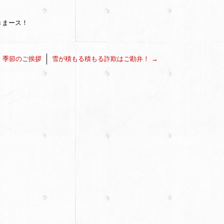
きまース！
←
季節のご挨拶
雪が積もる積もる詐欺はご勘弁！
→