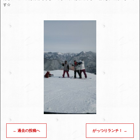
す☆
←
過去の投稿へ
がっつりランチ！
→